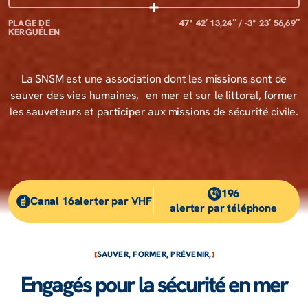
PLAGE DE
47° 42′ 13,24″ / -3° 23′ 56,69″
KERGUÉLEN
La SNSM est une asso­cia­tion dont les missions sont de
sauver des vies humaines, en mer et sur le litto­ral, former
les sauve­teurs et parti­ci­per aux missions de sécu­rité civile.
196
Canal 16
alerter par VHF
alerter par téléphone
SAUVER, FORMER, PRÉVENIR,
Engagés pour la sécurité en mer