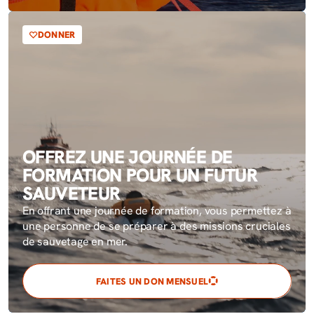
DONNER
OFFREZ UNE JOURNÉE DE
FORMATION POUR UN FUTUR
SAUVETEUR
En offrant une journée de formation, vous permettez à
une personne de se préparer à des missions cruciales
de sauvetage en mer.
FAITES UN DON MENSUEL