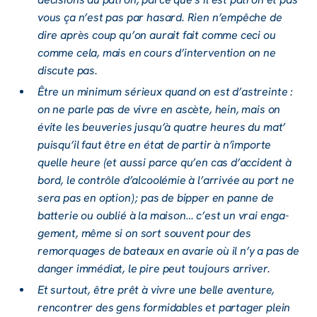
vous ça n’est pas par hasard. Rien n’em­pêche de
dire après coup qu’on aurait fait comme ceci ou
comme cela, mais en cours d’in­ter­ven­tion on ne
discute pas.
Être un mini­mum sérieux quand on est d’as­treinte :
on ne parle pas de vivre en ascète, hein, mais on
évite les beuve­ries jusqu’à quatre heures du mat’
puisqu’il faut être en état de partir à n’im­porte
quelle heure (et aussi parce qu’en cas d’ac­ci­dent à
bord, le contrôle d’al­coo­lé­mie à l’ar­ri­vée au port ne
sera pas en option) ; pas de bipper en panne de
batte­rie ou oublié à la maison… c’est un vrai enga­
ge­ment, même si on sort souvent pour des
remorquages de bateaux en avarie où il n’y a pas de
danger immé­diat, le pire peut toujours arri­ver.
Et surtout, être prêt à vivre une belle aven­ture,
rencon­trer des gens formi­dables et parta­ger plein