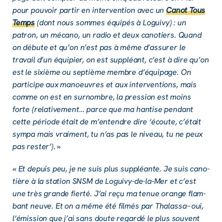
pour pouvoir partir en inter­ven­tion avec un
Canot Tous
Temps
(dont nous sommes équi­pés à Loguivy) : un
patron, un mécano, un radio et deux cano­tiers. Quand
on débute et qu’on n’est pas à même d’as­su­rer le
travail d’un équi­pier, on est suppléant, c’est à dire qu’on
est le sixième ou septième membre d’équi­page. On
parti­cipe aux manoeuvres et aux inter­ven­tions, mais
comme on est en surnombre, la pres­sion est moins
forte (rela­ti­ve­ment… parce que ma hantise pendant
cette période était de m’en­tendre dire ‘écoute, c’était
sympa mais vrai­ment, tu n’as pas le niveau, tu ne peux
pas rester’). »
« Et depuis peu, je ne suis plus suppléante. Je suis cano­
tière à la station SNSM de Loguivy-de-la-Mer et c’est
une très grande fierté. J’ai reçu ma tenue orange flam­
bant neuve. Et on a même été filmés par Thalassa – oui,
l’émis­sion que j’ai sans doute regardé le plus souvent