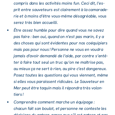
compris dans les acti­vi­tés moins fun. Ceci dit, l’es­
prit entre sauve­teurs est clai­re­ment à la cama­ra­de­
rie et à moins d’être vous-même désa­gréable, vous
serez très bien accueilli.
Être assez humble pour dire quand vous ne savez
pas faire : ben oui, quand on n’est pas marin, il y a
des choses qui sont évidentes pour nos coéqui­piers
mais pas pour nous ! Personne ne vous en voudra
jamais d’avoir demandé de l’aide, par contre s’en­tê­
ter à faire tout seul un truc qu’on ne maîtrise pas,
au mieux ça ne sert à rien, au pire c’est dange­reux.
Posez toutes les ques­tions qui vous viennent, même
si elles vous paraissent ridi­cules. Le Sauve­teur en
Mer peut être taquin mais il répon­dra très volon­
tiers !
Comprendre comment marche un équi­page :
chacun fait son boulot, et personne ne conteste les
déci­sions du patron, parce que s’il est patron et pas