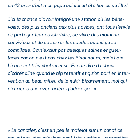
en 42 ans – c’est mon papa qui aurait été fier de sa fille !
J’ai la chance d’avoir inté­gré une station où les béné­
voles, des plus anciens aux plus novices, ont tous l’en­vie
de parta­ger leur savoir-faire, de vivre des moments
convi­viaux et de se serrer les coudes quand ça se
complique. Ca n’ex­clut pas quelques saines engueu­
lades car on n’est pas chez les Bisou­nours, mais l’am­
biance est très chaleu­reuse. Et que dire du shoot
d’adré­na­line quand le bip reten­tit et qu’on part en inter­
ven­tion au beau milieu de la nuit? Bizar­re­ment, moi qui
n’ai rien d’une aven­tu­rière, j’adore ça… »
« Le cano­tier, c’est un peu le mate­lot sur un canot de
sauve­tage. Nos missions sont très variées. La première