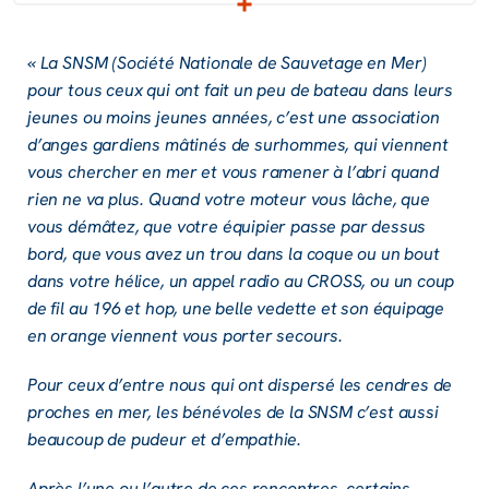
« La SNSM (Société Natio­nale de Sauve­tage en Mer)
pour tous ceux qui ont fait un peu de bateau dans leurs
jeunes ou moins jeunes années, c’est une asso­cia­tion
d’anges gardiens mâti­nés de surhommes, qui viennent
vous cher­cher en mer et vous rame­ner à l’abri quand
rien ne va plus. Quand votre moteur vous lâche, que
vous démâ­tez, que votre équi­pier passe par dessus
bord, que vous avez un trou dans la coque ou un bout
dans votre hélice, un appel radio au CROSS, ou un coup
de fil au 196 et hop, une belle vedette et son équi­page
en orange viennent vous porter secours.
Pour ceux d’entre nous qui ont dispersé les cendres de
proches en mer, les béné­voles de la SNSM c’est aussi
beau­coup de pudeur et d’em­pa­thie.
Après l’une ou l’autre de ces rencontres, certains