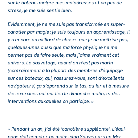
sur le bateau, malgré mes maladresses et un peu de
stress, je me suis sentie bien.
Évidem­ment, je ne me suis pas trans­for­mée en super-
cano­tier par magie ; je suis toujours en appren­tis­sage, il
y a encore un milliard de choses que je ne maîtrise pas,
quelques-unes aussi que ma force physique ne me
permet pas de faire seule, mais j’aime vrai­ment cet
univers. Le sauve­tage, quand on n’est pas marin
(contrai­re­ment à la plupart des membres d’équi­page
sur ces bateaux, qui, rassu­rez-vous, sont d’ex­cel­lents
navi­ga­teurs) ça s’ap­prend sur le tas, au fur et à mesure
des exer­cices qui ont lieu le dimanche matin, et des
inter­ven­tions auxquelles on parti­cipe. »
« Pendant un an, j’ai été ‘cano­tière suppléan­te’. L’équi­
page doit comp­ter au moins cinq Sauve­teurs en Mer