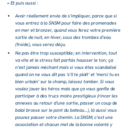
« Et puis aussi :
Avoir réel­le­ment envie de s’im­pliquer, parce que si
vous entrez à la SNSM pour faire des prome­nades
en mer et bron­zer, quand vous ferez votre première
sortie de nuit, en hiver, sous des trombes d’eau
(froide), vous serez déçu.
Ne pas être trop suscep­tible ; en inter­ven­tion, tout
va vite et le stress fait parfois haus­ser le ton ; ça
n’est jamais méchant mais si vous êtes scan­da­lisé
quand on ne vous dit pas ‘s’il te plaît’ et ‘merci tu es
bien urbain’ sur le champ, lais­sez tomber. Si vous
voulez jouer les héros mais que ça vous gonfle de
parti­ci­per à des trucs moins pres­ti­gieux (rincer les
annexes au retour d’une sortie, passer un coup de
balai brosse sur le pont du bateau…), là aussi vous
pouvez passer votre chemin. La SNSM, c’est une
asso­cia­tion et chacun met de la bonne volonté y