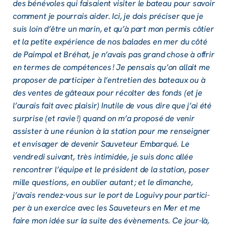
des béné­voles qui faisaient visi­ter le bateau pour savoir
comment je pour­rais aider. Ici, je dois préci­ser que je
suis loin d’être un marin, et qu’à part mon permis côtier
et la petite expé­rience de nos balades en mer du côté
de Paim­pol et Bréhat, je n’avais pas grand chose à offrir
en termes de compé­tences ! Je pensais qu’on allait me
propo­ser de parti­ci­per à l’en­tre­tien des bateaux ou à
des ventes de gâteaux pour récol­ter des fonds (et je
l’au­rais fait avec plai­sir) Inutile de vous dire que j’ai été
surprise (et ravie !) quand on m’a proposé de venir
assis­ter à une réunion à la station pour me rensei­gner
et envi­sa­ger de deve­nir Sauve­teur Embarqué. Le
vendredi suivant, très inti­mi­dée, je suis donc allée
rencon­trer l’équipe et le président de la station, poser
mille ques­tions, en oublier autant ; et le dimanche,
j’avais rendez-vous sur le port de Loguivy pour parti­ci­
per à un exer­cice avec les Sauve­teurs en Mer et me
faire mon idée sur la suite des évène­ments. Ce jour-là,