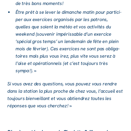
de très bons moments !
Être prêt à se lever le dimanche matin pour parti­ci­
per aux exer­cices orga­ni­sés par les patrons,
quelles que soient la météo et vos acti­vi­tés du
weekend (souve­nir impé­ris­sable d’un exer­cice
‘spécial gros temps’ un lende­main de fête en plein
mois de février). Ces exer­cices ne sont pas obli­ga­
toires mais plus vous irez, plus vite vous serez à
l’aise et opéra­tion­nels (et c’est toujours très
sympa !). »
Si vous avez des ques­tions, vous pouvez vous rendre
dans la station la plus proche de chez vous, l’ac­cueil est
toujours bien­veillant et vous obtien­drez toutes les
réponses que vous cher­chez ! »