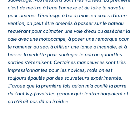
c’est de mettre à l’eau l’an­nexe et de faire le navette
pour amener l’équi­page à bord ; mais en cours d’in­ter­
ven­tion, on peut être amenés à passer sur le bateau
requé­rant pour colma­ter une voie d’eau ou assé­cher la
cale avec une moto­pompe, à poser une remorque pour
le rame­ner au sec, à utili­ser une lance à incen­die, et à
barrer la vedette pour soula­ger le patron quand les
sorties s’éter­nisent. Certaines manoeuvres sont très
impres­sion­nantes pour les novices, mais on est
toujours épau­lés par des sauve­teurs expé­ri­men­tés.
J’avoue que la première fois qu’on m’a confié la barre
du Zant Ivy, j’avais les genoux qui s’en­tre­choquaient et
ça n’était pas dû au froid ! »