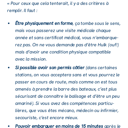
« Pour ceux que cela tente­rait, il y a des critères à
remplir. Il faut :
Être physique­ment en forme
, ça tombe sous le sens,
mais vous passe­rez une visite médi­cale chaque
année et sans certi­fi­cat médi­cal, vous n’em­barque­
rez pas. On ne vous demande pas d’être Hulk (ouf !)
mais d’avoir une condi­tion physique compa­tible
avec la mission.
Si possible avoir son permis côtier
(dans certaines
stations, on vous accep­tera sans et vous pour­rez le
passer en cours de route, mais comme on est tous
amenés à prendre la barre des bateaux, c’est plus
sécu­ri­sant de connaître le bali­sage et d’être un peu
amariné). Si vous avez des compé­tences parti­cu­
lières, que vous êtes mécano, méde­cin ou infir­mier,
secou­riste, c’est encore mieux.
Pouvoir embarquer en moins de 15 minutes
après le