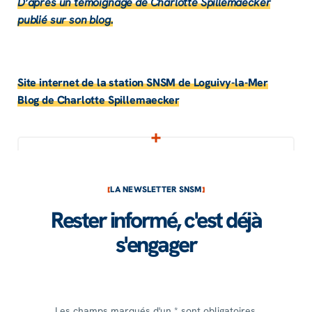
D’après un témoi­gnage de Char­lotte Spille­mae­cker
publié sur son blog.
Site inter­net de la station SNSM de Loguivy-la-Mer
Blog de Char­lotte Spille­mae­cker
LA NEWSLETTER SNSM
Rester informé, c'est déjà
s'engager
Les champs marqués d'un * sont obligatoires.