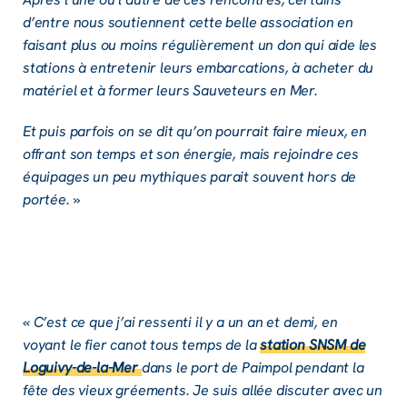
d’entre nous soutiennent cette belle asso­cia­tion en
faisant plus ou moins régu­liè­re­ment un don qui aide les
stations à entre­te­nir leurs embar­ca­tions, à ache­ter du
maté­riel et à former leurs Sauve­teurs en Mer.
Et puis parfois on se dit qu’on pour­rait faire mieux, en
offrant son temps et son éner­gie, mais rejoindre ces
équi­pages un peu mythiques parait souvent hors de
portée. »
« C’est ce que j’ai ressenti il y a un an et demi, en
voyant le fier canot tous temps de la
station SNSM de
Loguivy-de-la-Mer
dans le port de Paim­pol pendant la
fête des vieux grée­ments. Je suis allée discu­ter avec un