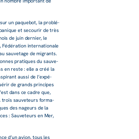
r un nombre impor­tant de
 sur un paque­bot, la problé­
panique et secou­rir de très
is de juin dernier, le
Fédé­ra­tion inter­na­tio­nale
 au sauve­tage de migrants.
 bonnes pratiques du sauve­
en reste : elle a créé la
pi­rant aussi de l’ex­pé­
­rir de grands prin­cipes
 C’est dans ce cadre que,
 trois sauve­teurs forma­
iques des nageurs de la
ces : Sauve­teurs en Mer,
nce d’un avion, tous les