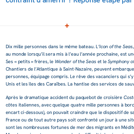
Dix mille personnes dans le même bateau. L
’Icon of the Seas
au monde lorsqu’il sera mis à l’eau l’an­née prochaine, est une v
Ses « petits » frères, le
Wonder of the Seas
et le
Symphony of
Chan­tiers de l’At­lan­tique à Saint-Nazaire, peuvent embarque
personnes, équi­page compris. Le rêve des vacan­ciers qui s’y
Unis et les îles des Caraïbes. La hantise des services de sau
Après le drama­tique acci­dent du paque­bot de croi­sière
Cost
côtes italiennes, avec quelque quatre mille personnes à bord
encart ci-dessous), on pouvait craindre que le dispo­si­tif de 
France ou de tout autre pays soit confronté un jour à une situa­
sont les nombreuses fortunes de mer des migrants en Médi­ter