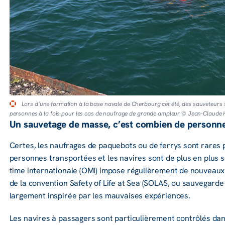
Lors d’une formation à la base navale de Cherbourg cet été, des sauveteurs s
personnes à la fois pour les cas de naufrage de grande ampleur © Jean-Claude
Un sauve­tage de masse, c’est combien de personne
Certes, les naufrages de paque­bots ou de ferrys sont rares
personnes trans­por­tées et les navires sont de plus en plus sûr
time inter­na­tio­nale (OMI) impose régu­liè­re­ment de nouveau
de la conven­tion Safety of Life at Sea (SOLAS, ou sauve­garde
large­ment inspi­rée par les mauvaises expé­riences.
Les navires à passa­gers sont parti­cu­liè­re­ment contrô­lés da