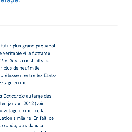
, futur plus grand paque­bot
éri­table ville flot­tante.
 the Seas
, construits par
r plus de neuf mille
 prélassent entre les États-
ve­tage en mer.
a Concor­dia
au large des
 en janvier 2012 (voir
sauve­tage en mer de la
tion simi­laire. En fait, ce
­ra­née, puis dans la