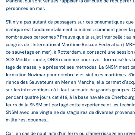
Manche, qui sont venues rappe­ler la diffi­culté de récu­pé­re
personnes en mer.
S’il n’y a pas autant de passa­gers sur ces pneu­ma­tiques que
ma­tique est fonda­men­ta­le­ment la même : comment gérer la 
nombreuses personnes ? Preuve que le sujet inter­pelle : au mo
congrès de l’In­ter­na­tio­nal Mari­time Rescue Fede­ra­tion (IMRF, 
de sauve­tage en mer), à Rotter­dam, a consa­cré une session
SOS Médi­ter­ra­née, ONG recon­nue pour avoir forma­lisé les
tage de masse, y a présenté ses méthodes. La SNSM n’est pas 
forma­tion Novi­mar pour nombreuses victimes mari­times. S’ins­
rience des Sauve­teurs en Mer en Manche, elle permet d’ac­qué
sur les inter­ven­tions où il faut secou­rir de grands groupes.
pendant quatre jours cet été, à la base navale de Cher­bourg,
teurs de la SNSM ont partagé cette expé­rience et les tech­n
SNSM avec une ving­taine de stagiaires de diverses prove­nan
mili­taires, doua­nes…
Car, en cas de naufrage d’un ferry ou d’amer­ris­sage en urge