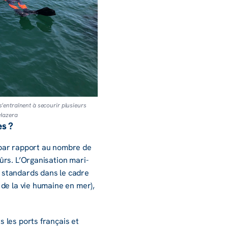
’entraînent à secourir plusieurs
 Hazera
s ?
 par rapport au nombre de
s. L’Or­ga­ni­sa­tion mari­
x stan­dards dans le cadre
 de la vie humaine en mer),
ns les ports français et