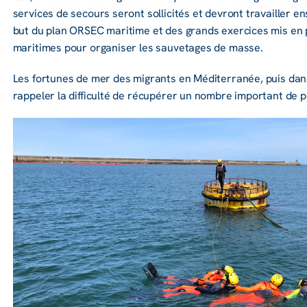
services de secours seront solli­ci­tés et devront travailler e
but du plan ORSEC mari­time et des grands exer­cices mis en p
mari­times pour orga­ni­ser les sauve­tages de masse.
Les fortunes de mer des migrants en Méditerranée, puis dan
rappeler la difficulté de récupérer un nombre important de 