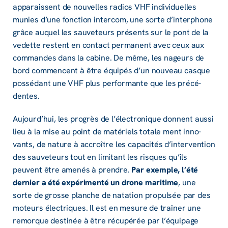
appa­raissent de nouvelles radios VHF indi­vi­duelles
munies d’une fonc­tion inter­com, une sorte d’in­ter­phone
grâce auquel les sauve­teurs présents sur le pont de la
vedette restent en contact perma­nent avec ceux aux
commandes dans la cabine. De même, les nageurs de
bord commencent à être équi­pés d’un nouveau casque
possé­dant une VHF plus perfor­mante que les précé­
dentes.
Aujour­d’hui, les progrès de l’élec­tro­nique donnent aussi
lieu à la mise au point de maté­riels totale ment inno­
vants, de nature à accroître les capa­ci­tés d’in­ter­ven­tion
des sauve­teurs tout en limi­tant les risques qu’ils
peuvent être amenés à prendre.
Par exemple, l’été
dernier a été expé­ri­menté un drone mari­time
, une
sorte de grosse planche de nata­tion propul­sée par des
moteurs élec­triques. Il est en mesure de traî­ner une
remorque desti­née à être récu­pé­rée par l’équi­page