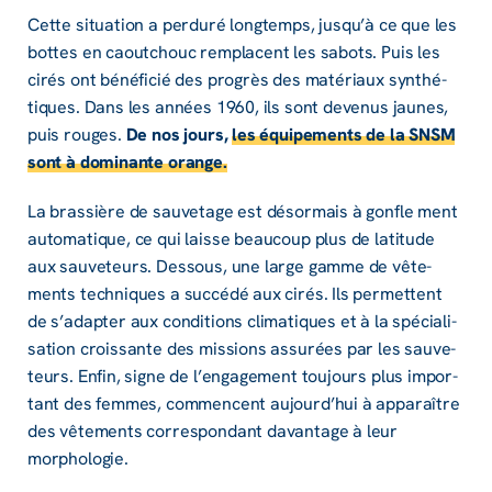
Cette situa­tion a perduré long­temps, jusqu’à ce que les
bottes en caou­tchouc remplacent les sabots. Puis les
cirés ont béné­fi­cié des progrès des maté­riaux synthé­
tiques. Dans les années 1960, ils sont deve­nus jaunes,
puis rouges.
De nos jours,
les équi­pe­ments de la SNSM
sont à domi­nante orange.
La bras­sière de sauve­tage est désor­mais à gonfle ment
auto­ma­tique, ce qui laisse beau­coup plus de lati­tude
aux sauve­teurs. Dessous, une large gamme de vête­
ments tech­niques a succédé aux cirés. Ils permettent
de s’adap­ter aux condi­tions clima­tiques et à la spécia­li­
sa­tion crois­sante des missions assu­rées par les sauve­
teurs. Enfin, signe de l’en­ga­ge­ment toujours plus impor­
tant des femmes, commencent aujour­d’hui à appa­raître
des vête­ments corres­pon­dant davan­tage à leur
morpho­lo­gie.