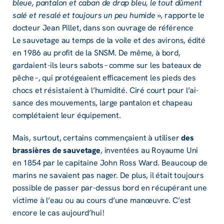
bleue, panta­lon et caban de drap bleu, le tout dûment
salé et resalé et toujours un peu humide
», rapporte le
docteur Jean Pillet, dans son ouvrage de réfé­rence
Le sauve­tage au temps de la voile et des avirons, édité
en 1986 au profit de la SNSM. De même, à bord,
gardaient -ils leurs sabots – comme sur les bateaux de
pêche –, qui proté­geaient effi­ca­ce­ment les pieds des
chocs et résis­taient à l’hu­mi­dité. Ciré court pour l’ai­
sance des mouve­ments, large panta­lon et chapeau
complé­taient leur équi­pe­ment.
Mais, surtout, certains commençaient à utili­ser
des
bras­sières de sauve­tage
, inven­tées au Royaume Uni
en 1854 par le capi­taine John Ross Ward. Beau­coup de
marins ne savaient pas nager. De plus, il était toujours
possible de passer par-dessus bord en récu­pé­rant une
victime à l’eau ou au cours d’une manœuvre. C’est
encore le cas aujour­d’hui !