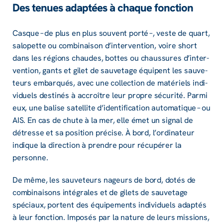
Des tenues adap­tées à chaque fonc­tion
Casque – de plus en plus souvent porté –, veste de quart,
salo­pette ou combi­nai­son d’in­ter­ven­tion, voire short
dans les régions chaudes, bottes ou chaus­sures d’in­ter­
ven­tion, gants et gilet de sauve­tage équipent les sauve­
teurs embarqués, avec une collec­tion de maté­riels indi­
vi­duels desti­nés à accroître leur propre sécu­rité. Parmi
eux, une balise satel­lite d’iden­ti­fi­ca­tion auto­ma­tique – ou
AIS. En cas de chute à la mer, elle émet un signal de
détresse et sa posi­tion précise. À bord, l’or­di­na­teur
indique la direc­tion à prendre pour récu­pé­rer la
personne.
De même, les sauve­teurs nageurs de bord, dotés de
combi­nai­sons inté­grales et de gilets de sauve­tage
spéciaux, portent des équi­pe­ments indi­vi­duels adap­tés
à leur fonc­tion. Impo­sés par la nature de leurs missions,