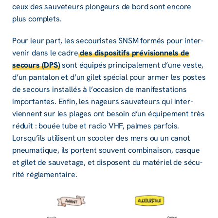
ceux des sauve­teurs plon­geurs de bord sont encore
plus complets.
Pour leur part, les secou­ristes SNSM formés pour inter­
ve­nir dans le cadre
des dispo­si­tifs prévi­sion­nels de
secours (DPS)
sont équi­pés prin­ci­pa­le­ment d’une veste,
d’un panta­lon et d’un gilet spécial pour armer les postes
de secours instal­lés à l’oc­ca­sion de mani­fes­ta­tions
impor­tantes. Enfin, les nageurs sauve­teurs qui inter­
viennent sur les plages ont besoin d’un équi­pe­ment très
réduit : bouée tube et radio VHF, palmes parfois.
Lorsqu’ils utilisent un scoo­ter des mers ou un canot
pneu­ma­tique, ils portent souvent combi­nai­son, casque
et gilet de sauve­tage, et disposent du maté­riel de sécu­
rité régle­men­taire.