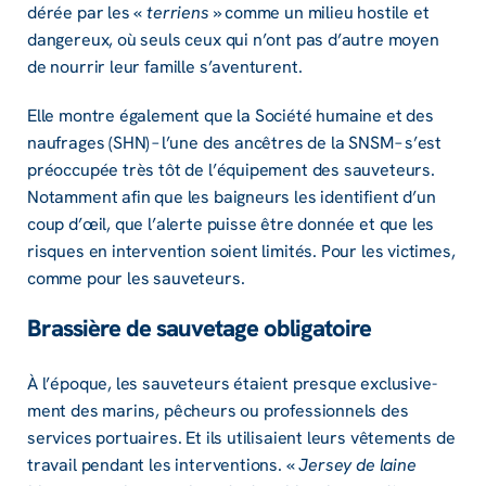
dé­rée par les «
terriens
» comme un milieu hostile et
dange­reux, où seuls ceux qui n’ont pas d’autre moyen
de nour­rir leur famille s’aven­turent.
Elle montre égale­ment que la Société humaine et des
naufrages (SHN) – l’une des ancêtres de la SNSM – s’est
préoc­cu­pée très tôt de l’équi­pe­ment des sauve­teurs.
Notam­ment afin que les baigneurs les iden­ti­fient d’un
coup d’œil, que l’alerte puisse être donnée et que les
risques en inter­ven­tion soient limi­tés. Pour les victimes,
comme pour les sauve­teurs.
Bras­sière de sauve­tage obli­ga­toire
À l’époque, les sauve­teurs étaient presque exclu­si­ve­
ment des marins, pêcheurs ou profes­sion­nels des
services portuaires. Et ils utili­saient leurs vête­ments de
travail pendant les inter­ven­tions. «
Jersey de laine