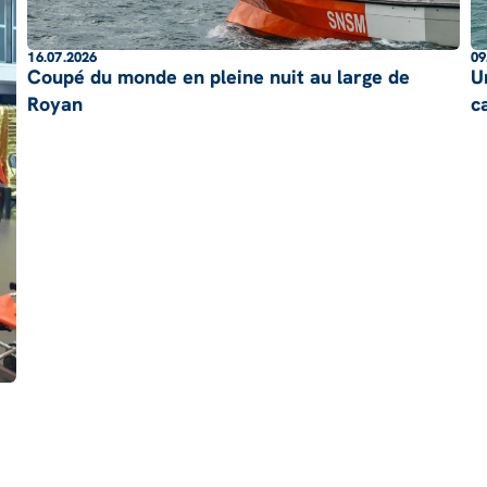
16.07.2026
09
Coupé du monde en pleine nuit au large de
U
Royan
c