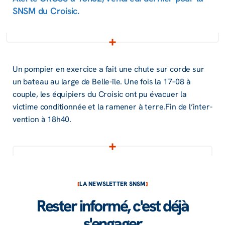
SNSM du Croisic.
Un pompier en exer­cice a fait une chute sur corde sur
un bateau au large de Belle-île. Une
fois la 17–08 à
couple, les équi­piers du Croi­sic ont pu évacuer la
victime condi­tion­née et la rame­ner à terre.Fin de l’in­ter­
ven­tion à 18h40.
LA NEWSLETTER SNSM
Rester informé, c'est déjà
s'engager