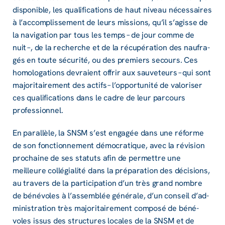
dispo­nible, les quali­fi­ca­tions de haut niveau néces­saires
à l’ac­com­plis­se­ment de leurs missions, qu’il s’agisse de
la navi­ga­tion par tous les temps – de jour comme de
nuit –, de la recherche et de la récu­pé­ra­tion des naufra­
gés en toute sécu­rité, ou des premiers secours. Ces
homo­lo­ga­tions devraient offrir aux sauve­teurs – qui sont
majo­ri­tai­re­ment des actifs – l’op­por­tu­nité de valo­ri­ser
ces quali­fi­ca­tions dans le cadre de leur parcours
profes­sion­nel.
En paral­lèle, la SNSM s’est enga­gée dans une réforme
de son fonc­tion­ne­ment démo­cra­tique, avec la révi­sion
prochaine de ses statuts afin de permettre une
meilleure collé­gia­lité dans la prépa­ra­tion des déci­sions,
au travers de la parti­ci­pa­tion d’un très grand nombre
de béné­voles à l’as­sem­blée géné­rale, d’un conseil d’ad­
mi­nis­tra­tion très majo­ri­tai­re­ment composé de béné­
voles issus des struc­tures locales de la SNSM et de