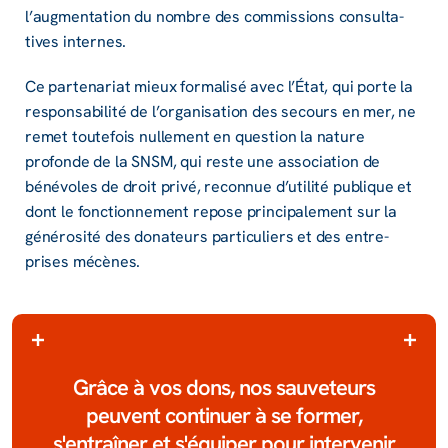
l’aug­men­ta­tion du nombre des commis­sions consul­ta­
tives internes.
Ce parte­na­riat mieux forma­lisé avec l’État, qui porte la
respon­sa­bi­lité de l’or­ga­ni­sa­tion des secours en mer, ne
remet toute­fois nulle­ment en ques­tion la nature
profonde de la SNSM, qui reste une asso­cia­tion de
béné­voles de droit privé, recon­nue d’uti­lité publique et
dont le fonc­tion­ne­ment repose prin­ci­pa­le­ment sur la
géné­ro­sité des dona­teurs parti­cu­liers et des entre­
prises mécènes.
grâce à vos dons, nos sauve­­­­teurs
peuvent continuer à se former,
s'entraîner et s'équiper pour intervenir