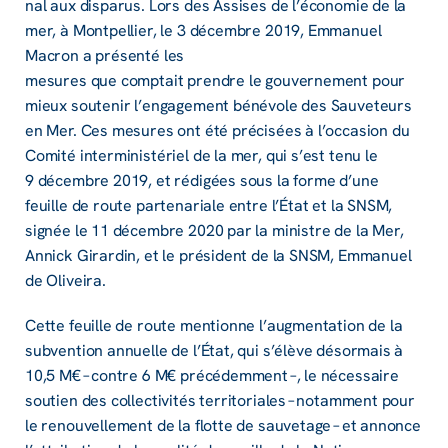
nal aux dispa­rus. Lors des Assises de l’éco­no­mie de la
mer, à Mont­pel­lier, le 3 décembre 2019, Emma­nuel
Macron a présenté les
mesures que comp­tait prendre le gouver­ne­ment pour
mieux soute­nir l’en­ga­ge­ment béné­vole des Sauve­teurs
en Mer. Ces mesures ont été préci­sées à l’oc­ca­sion du
Comité inter­mi­nis­té­riel de la mer, qui s’est tenu le
9 décembre 2019, et rédi­gées sous la forme d’une
feuille de route parte­na­riale entre l’État et la SNSM,
signée le 11 décembre 2020 par la ministre de la Mer,
Annick Girar­din, et le président de la SNSM, Emma­nuel
de Oliveira.
Cette feuille de route mentionne l’aug­men­ta­tion de la
subven­tion annuelle de l’État, qui s’élève désor­mais à
10,5 M€ – contre 6 M€ précé­dem­ment –, le néces­saire
soutien des collec­ti­vi­tés terri­to­riales – notam­ment pour
le renou­vel­le­ment de la flotte de sauve­tage – et annonce