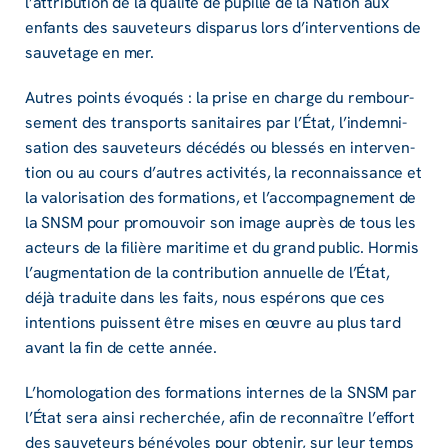
l’at­tri­bu­tion de la qualité de pupille de la Nation aux
enfants des sauve­teurs dispa­rus lors d’in­ter­ven­tions de
sauve­tage en mer.
Autres points évoqués : la prise en charge du rembour­
se­ment des trans­ports sani­taires par l’État, l’in­dem­ni­
sa­tion des sauve­teurs décé­dés ou bles­sés en inter­ven­
tion ou au cours d’autres acti­vi­tés, la recon­nais­sance et
la valo­ri­sa­tion des forma­tions, et l’ac­com­pa­gne­ment de
la SNSM pour promou­voir son image auprès de tous les
acteurs de la filière mari­time et du grand public. Hormis
l’aug­men­ta­tion de la contri­bu­tion annuelle de l’État,
déjà traduite dans les faits, nous espé­rons que ces
inten­tions puissent être mises en œuvre au plus tard
avant la fin de cette année.
L’ho­mo­lo­ga­tion des forma­tions internes de la SNSM par
l’État sera ainsi recher­chée, afin de recon­naître l’ef­fort
des sauve­teurs béné­voles pour obte­nir, sur leur temps