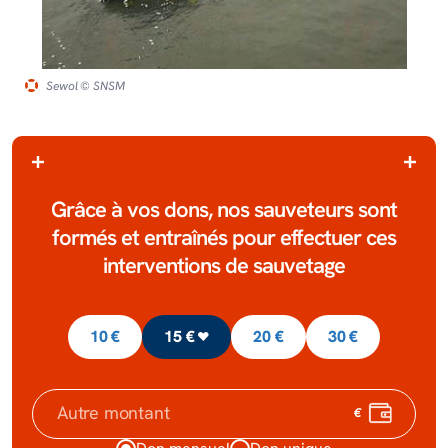
Sewol
© SNSM
grâce à vos dons, nos sauve­­­­teurs sont
formés et entraî­­­­nés pour effec­­­­tuer ces
interventions de sauve­­­­tage
10 €
15 €
20 €
30 €
€
Autre montant