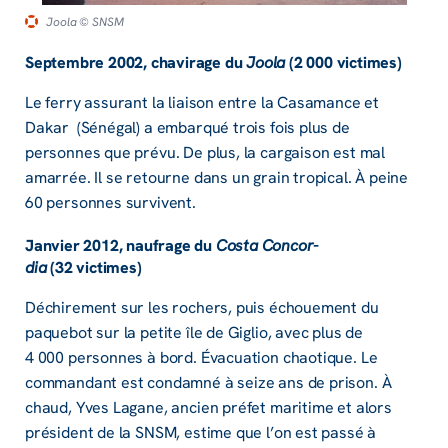
Joola
© SNSM
Septembre 2002, chavi­­rage du
Joola
(2 000 victimes)
Le ferry assu­­rant la liai­­son entre la Casa­­mance et
Dakar (Séné­­gal) a embarqué trois fois plus de
personnes que prévu. De plus, la cargai­­son est mal
amar­­rée. Il se retourne dans un grain tropi­­cal. À peine
60 personnes survivent.
Janvier 2012, naufrage du
Costa Concor­­
dia
(32 victimes)
Déchi­­re­­ment sur les rochers, puis échoue­­ment du
paque­­bot sur la petite île de Giglio, avec plus de
4 000 personnes à bord. Évacua­­tion chao­­tique. Le
comman­­dant est condamné à seize ans de prison. À
chaud, Yves Lagane, ancien préfet mari­­time et alors
président de la SNSM, estime que l’on est passé à