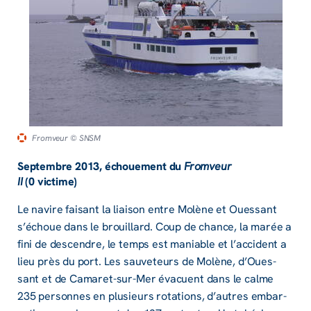
Fromveur
© SNSM
Septembre 2013, échoue­­ment du
From­­veur
II
(0 victime)
Le navire faisant la liai­­son entre Molène et Oues­­sant
s’échoue dans le brouillard. Coup de chance, la marée a
fini de descendre, le temps est maniable et l’ac­­ci­dent a
lieu près du port. Les sauve­­teurs de Molène, d’Oues­­
sant et de Cama­­ret-sur-Mer évacuent dans le calme
235 personnes en plusieurs rota­­tions, d’autres embar­­