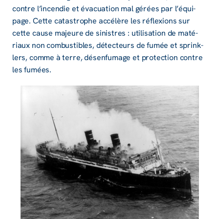
contre l’in­­cen­­die et évacua­­tion mal gérées par l’équi­­
page. Cette catas­­trophe accé­­lère les réflexions sur
cette cause majeure de sinistres : utili­­sa­­tion de maté­­
riaux non combus­­tibles, détec­­teurs de fumée et sprink­­
lers, comme à terre, désen­­fu­­mage et protec­­tion contre
les fumées.