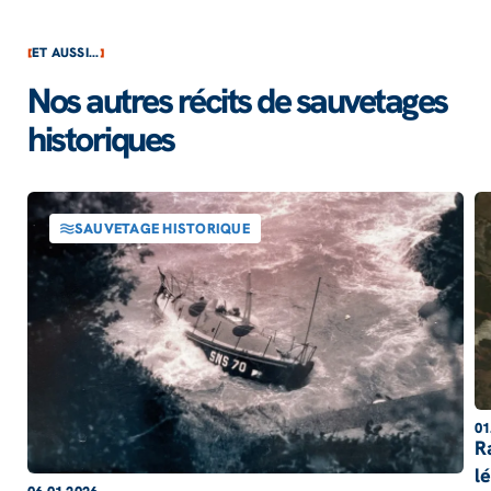
ET AUSSI...
Nos autres récits de sauvetages
historiques
SAUVETAGE HISTORIQUE
01
R
l