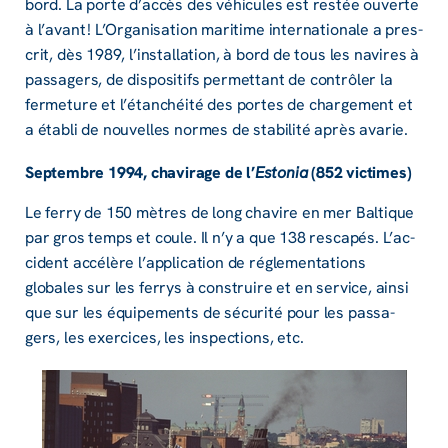
bord. La porte d’ac­­cès des véhi­­cules est restée ouverte
à l’avant ! L’Or­­ga­­ni­­sa­­tion mari­­time inter­­­na­­tio­­nale a pres­­
crit, dès 1989, l’ins­­tal­­la­­tion, à bord de tous les navires à
passa­­gers, de dispo­­si­­tifs permet­­tant de contrô­­ler la
ferme­­ture et l’étan­­chéité des portes de char­­ge­­ment et
a établi de nouvelles normes de stabi­­lité après avarie.
Septembre 1994, chavi­­rage de l’
Esto­­nia
(852 victimes)
Le ferry de 150 mètres de long chavire en mer Baltique
par gros temps et coule. Il n’y a que 138 resca­­pés. L’ac­­
ci­dent accé­­lère l’ap­­pli­­ca­­tion de régle­­men­­ta­­tions
globales sur les ferrys à construire et en service, ainsi
que sur les équi­­pe­­ments de sécu­­rité pour les passa­­
gers, les exer­­cices, les inspec­­tions, etc.