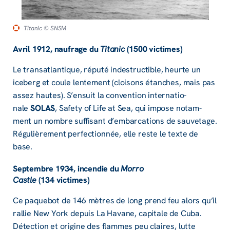
Titanic
© SNSM
Avril 1912, naufrage du
Tita­­nic
(1500 victimes)
Le trans­at­­lan­­tique, réputé indes­­truc­­tible, heurte un
iceberg et coule lente­­ment (cloi­­sons étanches, mais pas
assez hautes). S’en­­suit la conven­­tion inter­­­na­­tio­­
nale
SOLAS
, Safety of Life at Sea, qui impose notam­­
ment un nombre suffi­­sant d’em­­bar­­ca­­tions de sauve­­tage.
Régu­­liè­­re­­ment perfec­­tion­­née, elle reste le texte de
base.
Septembre 1934, incen­­die du
Morro
Castle
(134 victimes)
Ce paque­­bot de 146 mètres de long prend feu alors qu’il
rallie New York depuis La Havane, capi­­tale de Cuba.
Détec­­tion et origine des flammes peu claires, lutte