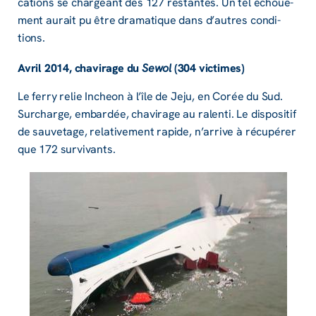
ca­­tions se char­­geant des 127 restantes. Un tel échoue­­
ment aurait pu être drama­­tique dans d’autres condi­­
tions.
Avril 2014, chavi­­rage du
Sewol
(304 victimes)
Le ferry relie Incheon à l’île de Jeju, en Corée du Sud.
Surcharge, embar­­dée, chavi­­rage au ralenti. Le dispo­­si­­tif
de sauve­­tage, rela­­ti­­ve­­ment rapide, n’ar­­rive à récu­­pé­­rer
que 172 survi­­vants.