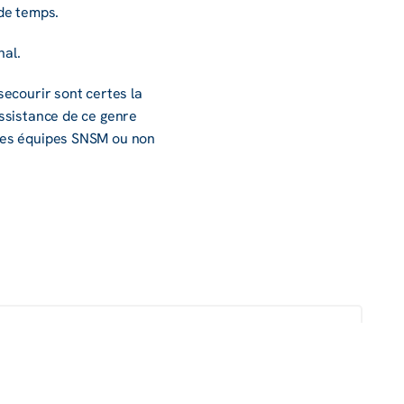
 de temps.
hal.
ecou­rir sont certes la
s­sis­tance de ce genre
utres équipes SNSM ou non