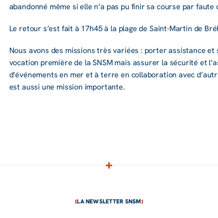
aban­donné même si elle n’a pas pu finir sa course par faute
Le retour s’est fait à 17h45 à la plage de Saint-Martin de Bré
Nous avons des missions très variées : porter assis­tance et s
voca­tion première de la SNSM mais assu­rer la sécu­rité et l’a
d’évé­ne­ments en mer et à terre en colla­bo­ra­tion avec d’a
est aussi une mission impor­tante.
LA NEWSLETTER SNSM