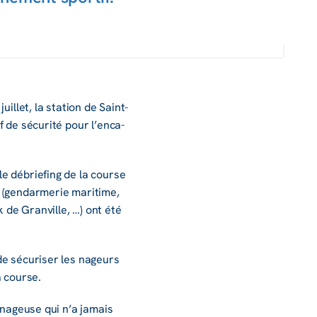
uillet, la station de Saint-
f de sécu­rité pour l’en­ca­
e débrie­fing de la course
(gendar­me­rie mari­time,
 de Gran­ville, …) ont été
de sécu­ri­ser les nageurs
a course.
e nageuse qui n’a jamais