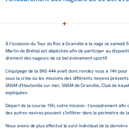
À l’oc­ca­sion du Tour du Roc à Gran­ville à la nage ce samedi 5 j
Martin de Bréhal est dépê­chée afin de parti­ci­per au dispo­si­ti
dre­ment des nageurs de ce bel événe­ment spor­tif.
L’équi­page de la SNS 444 avait donc rendez-vous à 14h pour l
sous la criée où les missions des diffé­rents moyens présents 
SNSM d’Hau­te­ville sur mer, SNSM de Gran­ville, Club de kayak
expliquées.
Départ de la course 15h, notre mission : l’en­ca­dre­ment afin 
des autres navires pouvant s’in­fil­trer dans le péri­mètre de l
Nous avons de plus effec­tué le suivi indi­vi­duel de la dernièr