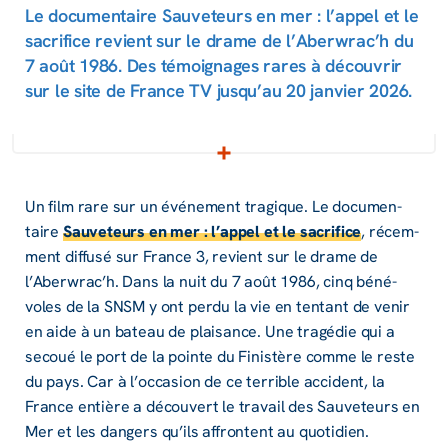
Le documentaire Sauveteurs en mer : l’appel et le
sacrifice revient sur le drame de l’Aberwrac’h du
7 août 1986. Des témoignages rares à découvrir
sur le site de France TV jusqu’au 20 janvier 2026.
Un film rare sur un événe­ment tragique. Le docu­men­
taire
Sauve­teurs en mer : l’ap­pel et le sacri­fice
, récem­
ment diffusé sur France 3, revient sur le drame de
l’Aber­wrac’h. Dans la nuit du 7 août 1986, cinq béné­
voles de la SNSM y ont perdu la vie en tentant de venir
en aide à un bateau de plai­sance. Une tragé­die qui a
secoué le port de la pointe du Finis­tère comme le reste
du pays. Car à l’oc­ca­sion de ce terrible acci­dent, la
France entière a décou­vert le travail des Sauve­teurs en
Mer et les dangers qu’ils affrontent au quoti­dien.