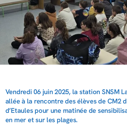
Vendredi 06 juin 2025, la station SNSM L
allée à la rencontre des élèves de CM2 d
d’Etaules pour une matinée de sensibilisa
en mer et sur les plages.