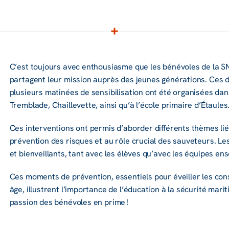
C’est toujours avec enthou­siasme que les béné­voles de la 
partagent leur mission auprès des jeunes géné­ra­tions. Ces
plusieurs mati­nées de sensi­bi­li­sa­tion ont été orga­ni­sées da
Trem­blade, Chaille­vette, ainsi qu’à l’école primaire d’Étaules
Ces inter­ven­tions ont permis d’abor­der diffé­rents thèmes liés
préven­tion des risques et au rôle crucial des sauve­teurs. L
et bien­veillants, tant avec les élèves qu’avec les équipes ens
Ces moments de préven­tion, essen­tiels pour éveiller les con
âge, illus­trent l’im­por­tance de l’édu­ca­tion à la sécu­rité mari
passion des béné­voles en prime !