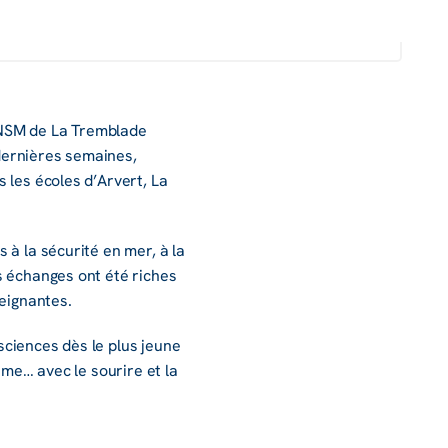
SNSM de La Trem­blade
 dernières semaines,
ns les écoles d’Ar­vert, La
.
 à la sécu­rité en mer, à la
es échanges ont été riches
ei­gnantes.
sciences dès le plus jeune
­ti­me… avec le sourire et la