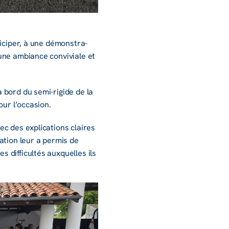
­ci­per, à une démons­tra­
une ambiance convi­viale et
à bord du semi-rigide de la
ur l’oc­ca­sion.
c des expli­ca­tions claires
a­tion leur a permis de
diffi­cul­tés auxquelles ils