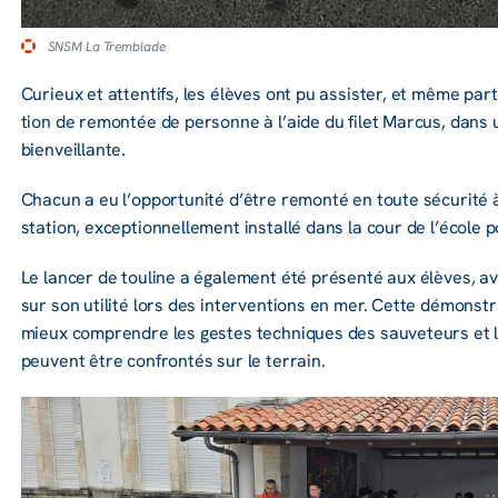
SNSM La Tremblade
Curieux et atten­tifs, les élèves ont pu assis­ter, et même parti
tion de remon­tée de personne à l’aide du filet Marcus, dans 
bien­veillante.
Chacun a eu l’op­por­tu­nité d’être remonté en toute sécu­rité 
station, excep­tion­nel­le­ment installé dans la cour de l’école po
Le lancer de touline a égale­ment été présenté aux élèves, ave
sur son utilité lors des inter­ven­tions en mer. Cette démons­tr
mieux comprendre les gestes tech­niques des sauve­teurs et les 
peuvent être confron­tés sur le terrain.