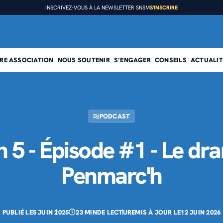
INSCRIVEZ-VOUS À LA NEWSLETTER SNSM
S'INSCRIRE
RE ASSOCIATION
NOUS SOUTENIR
S’ENGAGER
CONSEILS
ACTUALIT
PODCAST
PRÉSENTATION
FAIRE UN DON
DEVENIR BÉNÉVOLE
n 5 - Épisode #1 - Le dr
Nos missions
Faire un don régulier
Devenir sauveteur embarqué
Penmarc'h
Notre organisation
Faire un don ponctuel
Devenir nageur sauveteur
Notre histoire
Transmettre son patrimoine
Devenir bénévole à terre
PUBLIÉ LE
5 JUIN 2025
23 MIN
DE LECTURE
MIS À JOUR LE
12 JUIN 2026