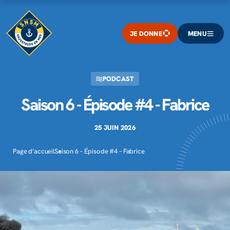
JE DONNE
MENU
PODCAST
Saison 6 - Épisode #4 - Fabrice
25 JUIN 2026
Page d’accueil
Saison 6 – Épisode #4 – Fabrice