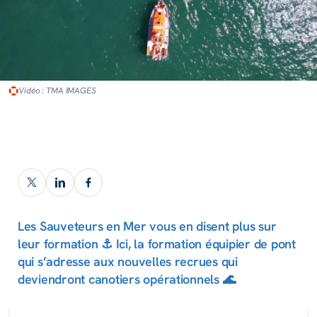
Vidéo : TMA IMAGES
Les Sauveteurs en Mer vous en disent plus sur
leur formation ⚓️ Ici, la formation équipier de pont
qui s’adresse aux nouvelles recrues qui
deviendront canotiers opérationnels 🌊