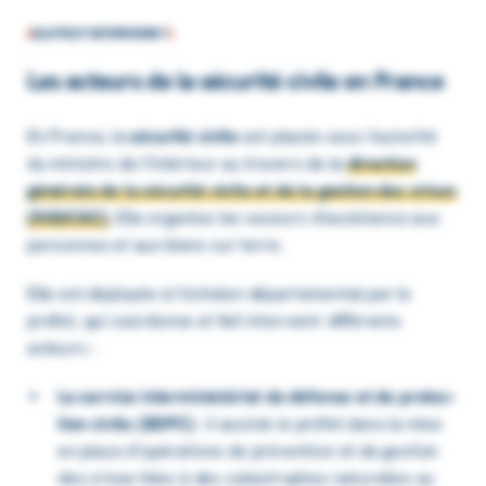
QUI PEUT INTERVENIR ?
Les acteurs de la sécu­rité civile en France
En France, la
sécu­rité civile
est placée sous l’au­to­rité
du ministre de l’In­té­rieur au travers de la
direc­tion
géné­rale de la sécu­rité civile et de la gestion des crises
(DGSCGC)
. Elle orga­nise les secours d’as­sis­tance aux
personnes et aux biens sur terre.
Elle est déployée à l’éche­lon dépar­te­men­tal par le
préfet, qui coor­donne et fait inter­ve­nir diffé­rents
acteurs :
Le service inter­mi­nis­té­riel de défense et de protec­
tion civile (SIDPC)
: il assiste le préfet dans la mise
en place d’opé­ra­tions de préven­tion et de gestion
des crises liées à des catas­trophes natu­relles ou