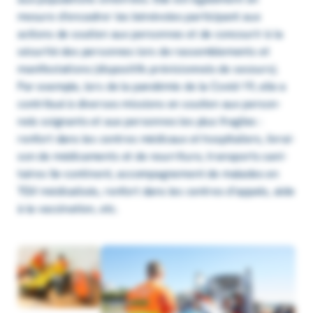
mesure d’en­ca­drer les béné­voles parti­ci­pant aux
actions de soutien aux personnes et de concou­rir à la
sécu­rité des personnes lors de rassem­ble­ments et
mani­fes­ta­tions (dispo­si­tifs prévi­sion­nels de secours).
Par exemple, lors de la pandé­mie de la Covid-19, elle a
contri­bué à diverses missions en soutien aux person­
nels soignants et aux personnes les plus fragiles :
renfort dans les centres médi­caux et hospi­ta­liers, livrai­
son de médi­ca­ments et de nour­ri­ture, trans­ports sani­
taires île-conti­nent, accom­pa­gne­ment de malades en
TGV médi­ca­li­sés, renfort dans les centres d’ap­pels, aide
à la vacci­na­tion, etc.