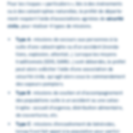
Pour les risques « parti­cu­liers », liés à des événe­ments
ou à des catas­trophes natu­relles, le préfet de dépar­te­
ment requiert l’aide d’as­so­cia­tions agréées de
sécu­rité
civile
, pour réali­ser 4 types de missions.
Type A
: missions de secours aux personnes à la
suite d’une catas­trophe ou d’un acci­dent (inon­da­
tions, explo­sion, atten­tat…). Lorsque les moyens
tradi­tion­nels (SDIS, SAMU…) sont débor­dés, le préfet
peut alors solli­ci­ter l’aide d’une asso­cia­tion de
sécu­rité civile, qui agit alors sous le comman­de­ment
des sapeurs-pompiers.
Type B
: missions de soutien et d’ac­com­pa­gne­ment
des popu­la­tions suite à un acci­dent ou une catas­
trophe : accueil d’ur­gence, distri­bu­tion alimen­taire,
de couver­tures, etc.
Type C
: missions d’en­ca­dre­ment de béné­voles,
lorsqu’il est fait appel à la popu­la­tion pour parti­ci­