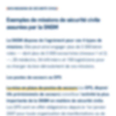
NOS MISSIONS DE SÉCURITÉ CIVILE
Exemples de missions de sécu­rité civile
assu­rées par la SNSM
La SNSM dispose de l’agré­ment pour ces 4 types de
missions
. Elle peut ainsi enga­ger plus de 3 300 béné­
voles — dont plus de 3 000 secou­ristes (niveaux 1 et 2)
—, 35 méde­cins, 34 infir­miers et 155 logis­ti­ciens pour
se char­ger du bon dérou­le­ment de ces missions.
Les postes de secours ou DPS
La mise en place de postes de secours
(ou
DPS, dispo­si­
tifs prévi­sion­nels de secours
) consti­tue l’
acti­vité la plus
impor­tante de la SNSM en matière de sécu­rité civile
.
Les DPS sont en effet obli­ga­toires depuis le 1er janvier
2007 pour toute orga­ni­sa­tion de mani­fes­ta­tions ou de