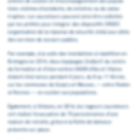
actions de soutien et d’ac­com­pa­gne­ment des popu­la­
tions victimes d’ac­ci­dents, de sinistres ou de catas­
trophes. Les sauve­teurs peuvent ainsi être solli­ci­tés
par les préfets pour inté­grer des dispo­si­tifs ORSEC
(orga­ni­sa­tion de la réponse de sécu­rité civile) aux côtés
des services de secours publics.
Par exemple, à la suite des inon­da­tions à répé­ti­tion en
Bretagne en 2014, deux équi­pages Zodiac© du centre
de forma­tion et d’in­ter­ven­tion SNSM d’Ille-et-Vilaine
étaient inter­ve­nus pendant 4 jours, du 8 au 11 février,
sur les communes de Guipry et Messac, — entre Redon
et Rennes — en soutien aux popu­la­tions.
Égale­ment, à Orléans, en 2016, les nageurs sauve­teurs
ont réalisé l’éva­cua­tion de 70 pension­naires d’une
maison de retraite, grâce à la flotte de bateaux
présente sur place.