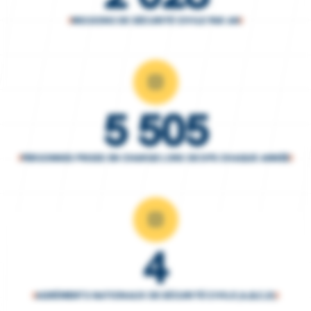
MISSIONS DE SÉCURITÉ CIVILE PAR AN
5 505
PERSONNES PRISES EN CHARGE LORS DE DPS CHAQUE ANNÉE
4
AGRÉMENTS NATIONAUX DE SÉCURITÉ CIVILE (A,B,C,D)