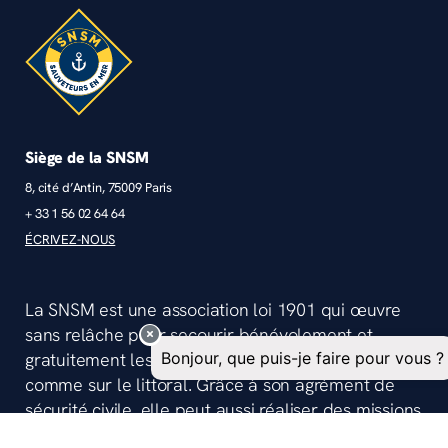
Siège de la SNSM
8, cité d’Antin, 75009 Paris
+ 33 1 56 02 64 64
ÉCRIVEZ-NOUS
La SNSM est une association loi 1901 qui œuvre
sans relâche pour secourir bénévolement et
gratuitement les vies humaines en danger, en mer
comme sur le littoral. Grâce à son agrément de
sécurité civile, elle peut aussi réaliser des missions
de secourisme et assurer la sécurité lors de