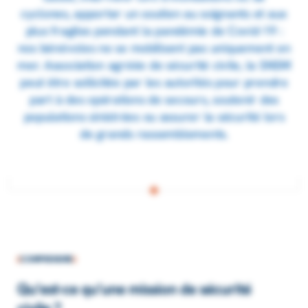
cyclones, apporter un soutien au soignants et aux
plus fragiles pendant la pandémie de Covid-19 :
nos bénévoles ne se mobilisent pas uniquement en
mer. Association agréée de sécurité civile, la SNSM
peut être sollicitée par les autorités pour prendre
part à des opérations de secours, soutenir des
populations sinistrées ou assurer la sécurité lors
de grands rassemblements.
COMPRENDRE
Qu’est-ce qu’une mission de sécurité