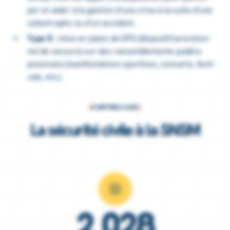
per et aider à la gestion d’une crise à la suite d’une
catas­trophe ou d’un acci­dent.
Type D
: mise en place de DPS (dispo­si­tif prévi­sion­
nel de secours) sur des rassem­ble­ments publics
ponc­tuels (mani­fes­ta­tions spor­tives, concerts, festi­
vals, etc.).
CHIFFRES-CLÉS
La sécurité civile à la SNSM
2 028