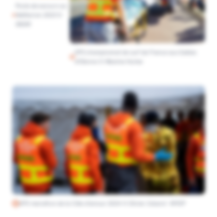
Poste de secours au
Hellfest en 2023 ©
SNSM
DPS championnat de surf de France aux Sables
d'Olonne © Maxime Huriez
DPS marathon de la Côte d'amour 2024 © Olivier Jobard - MYOP