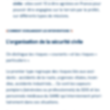
civile
: elles sont 15 à être agréées en France pour
pouvoir être enga­gées sur le terrain par le préfet,
sur diffé­rents types de missions.
COMMENT S'ORGANISENT LES INTERVENTIONS ?
L’or­ga­ni­sa­tion de la sécu­rité civile
On distingue les risques « courants » et les risques «
parti­cu­liers ».
Le premier type regroupe des risques liés aux acci­
dents : acci­dents de la route, urgences vitales, incen­
dies, acci­dents indus­triels…. Ce sont les sapeurs-
pompiers (béné­voles ou profes­sion­nels) du SDIS et les
person­nels médi­caux du SAMU qui inter­viennent prio­ri­
tai­re­ment dans ces situa­tions.