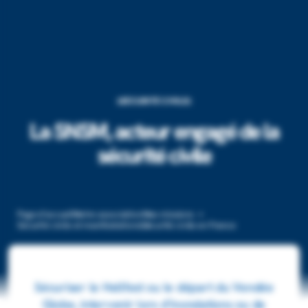
SÉCURITÉ CIVILE
La SNSM, acteur engagé de la
sécurité civile
Page d’accueil
Notre association
Nos missions
Sécurité civile et manifestations
Sécurité civile en France
Sécuriser le Hellfest ou le départ du Vendée
Globe, intervenir lors d’inondations ou de