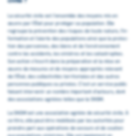
civile ?
La sécu­rité civile est l’en­semble des moyens mis en
œuvre par l’État pour proté­ger sa popu­la­tion. Elle
regroupe la préven­tion des risques de toute nature, l’in­
for­ma­tion et l’alerte des popu­la­tions ainsi que la protec­
tion des personnes, des biens et de l’en­vi­ron­ne­ment
contre les acci­dents, les sinistres et les catas­trophes.
Son action s’ins­crit dans la prépa­ra­tion et la mise en
œuvre de mesures et de moyens appro­priés rele­vant
de l’État, des collec­ti­vi­tés terri­to­riales et des autres
personnes publiques ou privées. C’est un service public
faisant inter­ve­nir un nombre impor­tant d’ac­teurs, dont
des asso­cia­tions agréées telles que la SNSM.
La SNSM est une asso­cia­tion agréée de sécu­rité civile. À
ce titre, elle peut être mobi­li­sée par les auto­ri­tés pour
prendre part aux opéra­tions de secours et de soutien
aux popu­la­tions sinis­trées. Elle est égale­ment en