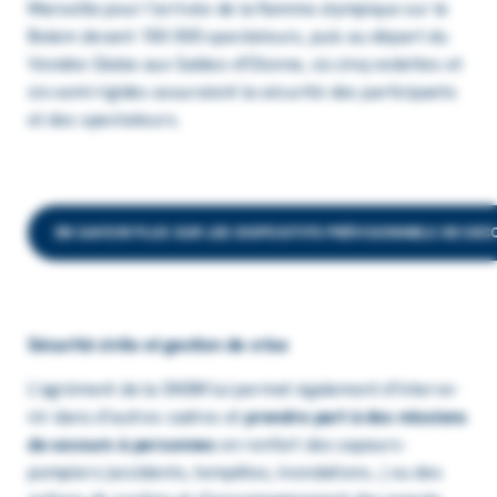
Marseille pour l’arrivée de la flamme olympique sur le
Belem devant 150 000 spectateurs, puis au départ du
Vendée Globe aux Sables-d’Olonne, où cinq vedettes et
six semi-rigides assuraient la sécurité des participants
et des spectateurs.
EN SAVOIR PLUS SUR LES DISPOSITIFS PRÉVISIONNELS DE SEC
Sécu­rité civile et gestion de crise
L’agré­ment de la SNSM lui permet égale­ment d’in­ter­ve­
nir dans d’autres cadres et
prendre part à des missions
de secours à personnes
en renfort des sapeurs-
pompiers (acci­dents, tempêtes, inon­da­tions…) ou des