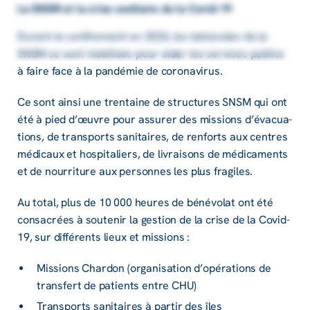
La SNSM et la crise sani­taire de la Covid-19
Durant le confi­ne­ment en 2020, les béné­voles de la
SNSM se sont mobi­li­sés pour aider les services publics
à faire face à la pandé­mie de coro­na­vi­rus.
Ce sont ainsi une tren­taine de struc­tures SNSM qui ont
été à pied d’œuvre pour assu­rer des missions d’éva­cua­
tions, de trans­ports sani­taires, de renforts aux centres
médi­caux et hospi­ta­liers, de livrai­sons de médi­ca­ments
et de nour­ri­ture aux personnes les plus fragiles.
Au total, plus de 10 000 heures de béné­vo­lat ont été
consa­crées à soute­nir la gestion de la crise de la Covid-
19, sur diffé­rents lieux et missions :
Missions Char­don (orga­ni­sa­tion d’opé­ra­tions de
trans­fert de patients entre CHU)
Trans­ports sani­taires à partir des îles