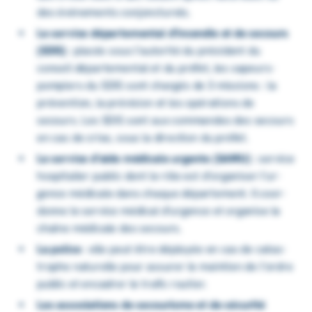
des événe­ments conjonc­tu­rels.
Le service dépar­te­men­tal d’in­cen­die et de secours
(SDIS)
: placés sous l’au­to­rité du président du
conseil dépar­te­men­tal et du préfet, les sapeurs-
pompiers du SDIS sont char­gés de 3 missions : la
préven­tion, la prévi­sion et les opéra­tions de
secours. Les SDIS sont aux commandes des secours
en cas de crise, sous la direc­tion du préfet.
Le service d’aide médi­cale urgente (SAMU)
: service
hospi­ta­lier public dont le rôle est d’or­ga­ni­ser l’ur­
gence médi­cale dans chaque dépar­te­ment. Il coor­
donne le service médi­cal d’ur­gence et orga­nise la
chaîne médi­cale des secours.
La police
: elle peut être déployée en cas de catas­
trophe natu­relle pour assu­rer le main­tien de l’ordre
public et enca­drer le trafic routier.
Les asso­cia­tions de secou­risme et de sécu­rité