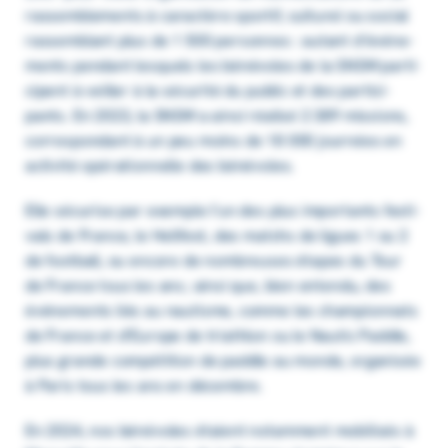
rassem­ble­ments à carac­tère spor­tif, cultu­rel ou social
rassem­blant plus de 1 500 personnes : autant d’évé­ne­
ments pendant lesquels les béné­voles de la SNSM parti­
cipent à veiller à la sécu­rité du public et des parti­ci­
pants. En 2023, la SNSM a ainsi réalisé 2 389 missions,
corres­pon­dant à un peu moins de 18 000 jour­nées en
acti­vité opéra­tion­nelle des béné­voles.
Elle sécu­rise par exemple l’un des plus impor­tants festi­
vals de France, le Hell­fest, des matchs de ligues 1 ou 2
de foot­ball, ou encore de nombreuses étapes du Tour
de France tous les ans ; ainsi que, bien entendu, des
événe­ments liés au nautisme, comme les cham­pion­nats
de France et d’Eu­rope de triath­lon ou le Nautic Paddle,
plus grande compé­ti­tion de paddle au monde, orga­ni­sée
à Paris tous les ans en décembre.
En 2024, nos bénévoles étaient notamment mobilisés à