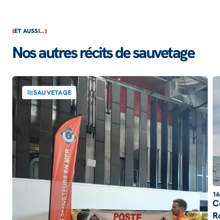
ET AUSSI...
Nos autres récits de sauvetage
SAUVETAGE
16
C
R