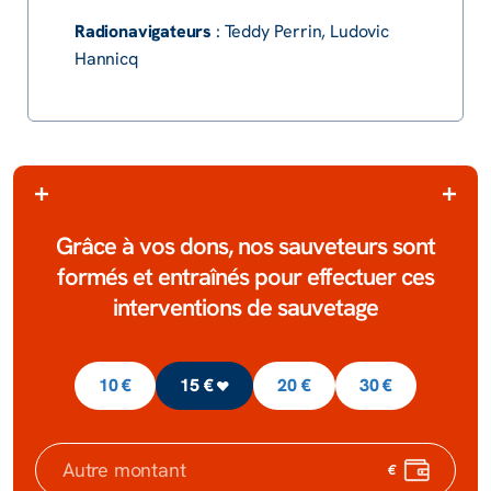
Radionavigateurs
: Teddy Perrin, Ludovic
Hannicq
grâce à vos dons, nos sauve­­­­teurs sont
formés et entraî­­­­nés pour effec­­­­tuer ces
interventions de sauve­­­­tage
10 €
15 €
20 €
30 €
€
Autre montant