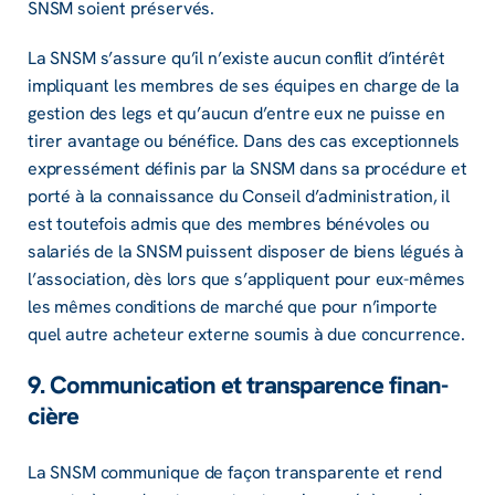
SNSM soient préser­vés.
La SNSM s’as­sure qu’il n’existe aucun conflit d’in­té­rêt
impliquant les membres de ses équipes en charge de la
gestion des legs et qu’au­cun d’entre eux ne puisse en
tirer avan­tage ou béné­fice. Dans des cas excep­tion­nels
expres­sé­ment défi­nis par la SNSM dans sa procé­dure et
porté à la connais­sance du Conseil d’ad­mi­nis­tra­tion, il
est toute­fois admis que des membres béné­voles ou
sala­riés de la SNSM puissent dispo­ser de biens légués à
l’as­so­cia­tion, dès lors que s’ap­pliquent pour eux-mêmes
les mêmes condi­tions de marché que pour n’im­porte
quel autre ache­teur externe soumis à due concur­rence.
9. Commu­ni­ca­tion et trans­pa­rence finan­
cière
La SNSM commu­nique de façon trans­pa­rente et rend