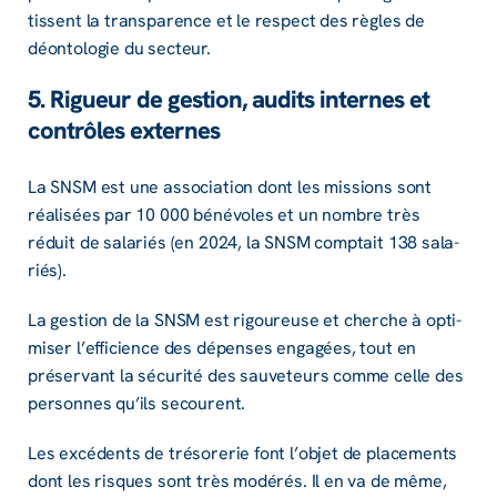
tissent la trans­pa­rence et le respect des règles de
déon­to­lo­gie du secteur.
5. Rigueur de gestion, audits internes et
contrôles externes
La SNSM est une asso­cia­tion dont les missions sont
réali­sées par 10 000 béné­voles et un nombre très
réduit de sala­riés (en 2024, la SNSM comp­tait 138 sala­
riés).
La gestion de la SNSM est rigou­reuse et cherche à opti­
mi­ser l’ef­fi­cience des dépenses enga­gées, tout en
préser­vant la sécu­rité des sauve­teurs comme celle des
personnes qu’ils secourent.
Les excé­dents de tréso­re­rie font l’objet de place­ments
dont les risques sont très modé­rés. Il en va de même,