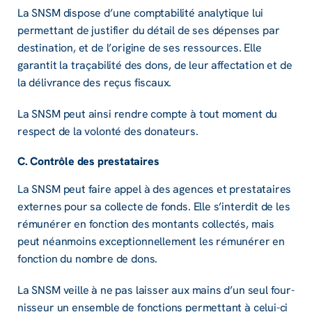
La SNSM dispose d’une comp­ta­bi­lité analy­tique lui
permet­tant de justi­fier du détail de ses dépenses par
desti­na­tion, et de l’ori­gine de ses ressources. Elle
garan­tit la traça­bi­lité des dons, de leur affec­ta­tion et de
la déli­vrance des reçus fiscaux.
La SNSM peut ainsi rendre compte à tout moment du
respect de la volonté des dona­teurs.
C. Contrôle des pres­ta­taires
La SNSM peut faire appel à des agences et pres­ta­taires
externes pour sa collecte de fonds. Elle s’in­ter­dit de les
rému­né­rer en fonc­tion des montants collec­tés, mais
peut néan­moins excep­tion­nel­le­ment les rému­né­rer en
fonc­tion du nombre de dons.
La SNSM veille à ne pas lais­ser aux mains d’un seul four­
nis­seur un ensemble de fonc­tions permet­tant à celui-ci