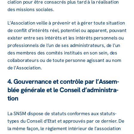
cia­tion pour être consa­crés plus tard à la réali­sa­tion
des missions sociales.
L’As­so­cia­tion veille à préve­nir et à gérer toute situa­tion
de conflit d’in­té­rêts réel, poten­tiel ou appa­rent, pouvant
exis­ter entre ses inté­rêts et les inté­rêts person­nels ou
profes­sion­nels de l’un de ses admi­nis­tra­teurs, de l’un
des membres des comi­tés insti­tués en son sein, des
colla­bo­ra­teurs ou de toute personne agis­sant au nom
de l’As­so­cia­tion.
4. Gouver­nance et contrôle par l’As­sem­
blée géné­rale et le Conseil d’ad­mi­nis­tra­
tion
La SNSM dispose de statuts conformes aux statuts-
types du Conseil d’Etat et approu­vés par ce dernier. De
la même façon, le règle­ment inté­rieur de l’as­so­cia­tion