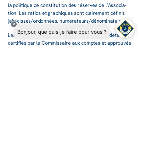
la poli­tique de consti­tu­tion des réserves de l’As­so­cia­
tion. Les ratios et graphiques sont clai­re­ment défi­nis
(abscisses/ordon­nées, numé­ra­teurs/déno­mi­na­teurs).
Les statuts de la SNSM, ses comptes annuels détaillés,
certi­fiés par le Commis­saire aux comptes et approu­vés
par l’As­sem­blée géné­rale, son rapport d’ac­ti­vité annuel
et son Essen­tiel peuvent être consul­tés à tout moment
sur le site inter­net de la SNSM.
DOCUMENTS À TÉLÉCHARGER
Notre financement
Rapport annuel 2024 de la SNSM
PDF -
TÉLÉCHARGER
3867.8
2 Ko