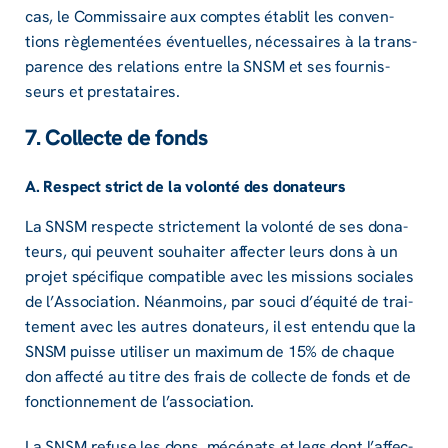
cas, le Commis­saire aux comptes établit les conven­
tions règle­men­tées éven­tuelles, néces­saires à la trans­
pa­rence des rela­tions entre la SNSM et ses four­nis­
seurs et pres­ta­taires.
7. Collecte de fonds
A. Respect strict de la volonté des dona­teurs
La SNSM respecte stric­te­ment la volonté de ses dona­
teurs, qui peuvent souhai­ter affec­ter leurs dons à un
projet spéci­fique compa­tible avec les missions sociales
de l’As­so­cia­tion. Néan­moins, par souci d’équité de trai­
te­ment avec les autres dona­teurs, il est entendu que la
SNSM puisse utili­ser un maxi­mum de 15% de chaque
don affecté au titre des frais de collecte de fonds et de
fonc­tion­ne­ment de l’as­so­cia­tion.
La SNSM refuse les dons, mécé­nats et legs dont l’af­fec­