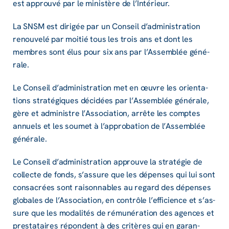
est approuvé par le minis­tère de l’In­té­rieur.
La SNSM est diri­gée par un Conseil d’ad­mi­nis­tra­tion
renou­velé par moitié tous les trois ans et dont les
membres sont élus pour six ans par l’As­sem­blée géné­
rale.
Le Conseil d’ad­mi­nis­tra­tion met en œuvre les orien­ta­
tions stra­té­giques déci­dées par l’As­sem­blée géné­rale,
gère et admi­nistre l’As­so­cia­tion, arrête les comptes
annuels et les soumet à l’ap­pro­ba­tion de l’As­sem­blée
géné­rale.
Le Conseil d’ad­mi­nis­tra­tion approuve la stra­té­gie de
collecte de fonds, s’as­sure que les dépenses qui lui sont
consa­crées sont raison­nables au regard des dépenses
globales de l’As­so­cia­tion, en contrôle l’ef­fi­cience et s’as­
sure que les moda­li­tés de rému­né­ra­tion des agences et
pres­ta­taires répondent à des critères qui en garan­