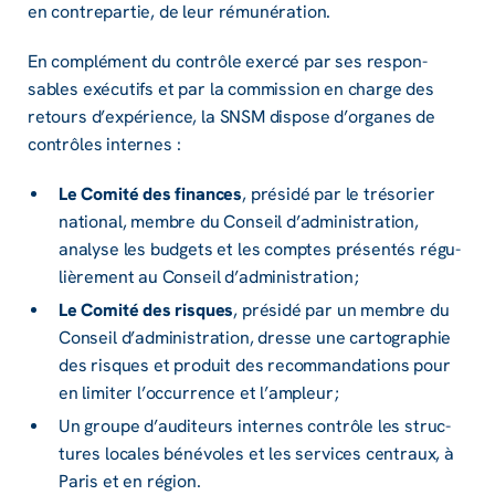
en contre­par­tie, de leur rému­né­ra­tion.
En complé­ment du contrôle exercé par ses respon­
sables exécu­tifs et par la commis­sion en charge des
retours d’ex­pé­rience, la SNSM dispose d’or­ganes de
contrôles internes :
Le Comité des finances
, présidé par le tréso­rier
natio­nal, membre du Conseil d’ad­mi­nis­tra­tion,
analyse les budgets et les comptes présen­tés régu­
liè­re­ment au Conseil d’ad­mi­nis­tra­tion ;
Le Comité des risques
, présidé par un membre du
Conseil d’ad­mi­nis­tra­tion, dresse une carto­gra­phie
des risques et produit des recom­man­da­tions pour
en limi­ter l’oc­cur­rence et l’am­pleur ;
Un groupe d’au­di­teurs internes contrôle les struc­
tures locales béné­voles et les services centraux, à
Paris et en région.