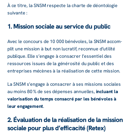
À ce titre, la SNSM respecte la charte de déon­to­lo­gie
suivante :
1. Mission sociale au service du public
Avec le concours de 10 000 béné­voles, la SNSM accom­
plit une mission à but non lucra­tif, recon­nue d’uti­lité
publique. Elle s’en­gage à consa­crer l’es­sen­tiel des
ressources issues de la géné­ro­sité du public et des
entre­prises mécènes à la réali­sa­tion de cette mission.
La SNSM s’en­gage à consa­crer à ses missions sociales
au moins 80 % de ses dépenses annuelles,
incluant la
valo­ri­sa­tion du temps consa­cré par les béné­voles à
leur enga­ge­ment
.
2. Évalua­tion de la réali­sa­tion de la mission
sociale pour plus d’ef­fi­ca­cité (Retex)