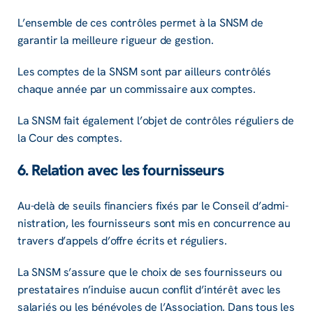
L’en­semble de ces contrôles permet à la SNSM de
garan­tir la meilleure rigueur de gestion.
Les comptes de la SNSM sont par ailleurs contrô­lés
chaque année par un commis­saire aux comptes.
La SNSM fait égale­ment l’objet de contrôles régu­liers de
la Cour des comptes.
6. Rela­tion avec les four­nis­seurs
Au-delà de seuils finan­ciers fixés par le Conseil d’ad­mi­
nis­tra­tion, les four­nis­seurs sont mis en concur­rence au
travers d’ap­pels d’offre écrits et régu­liers.
La SNSM s’as­sure que le choix de ses four­nis­seurs ou
pres­ta­taires n’in­duise aucun conflit d’in­té­rêt avec les
sala­riés ou les béné­voles de l’As­so­cia­tion. Dans tous les