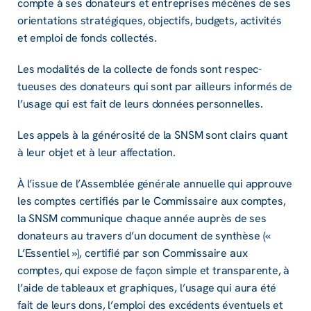
compte à ses dona­teurs et entre­prises mécènes de ses
orien­ta­tions stra­té­giques, objec­tifs, budgets, acti­vi­tés
et emploi de fonds collec­tés.
Les moda­li­tés de la collecte de fonds sont respec­
tueuses des dona­teurs qui sont par ailleurs infor­més de
l’usage qui est fait de leurs données person­nelles.
Les appels à la géné­ro­sité de la SNSM sont clairs quant
à leur objet et à leur affec­ta­tion.
À l’is­sue de l’As­sem­blée géné­rale annuelle qui approuve
les comptes certi­fiés par le Commis­saire aux comptes,
la SNSM commu­nique chaque année auprès de ses
dona­teurs au travers d’un docu­ment de synthèse («
L’Es­sen­tiel »), certi­fié par son Commis­saire aux
comptes, qui expose de façon simple et trans­pa­rente, à
l’aide de tableaux et graphiques, l’usage qui aura été
fait de leurs dons, l’em­ploi des excé­dents éven­tuels et