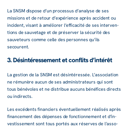
La SNSM dispose d’un proces­sus d’ana­lyse de ses
missions et de retour d’ex­pé­rience après acci­dent ou
inci­dent, visant à amélio­rer l’ef­fi­ca­cité de ses inter­ven­
tions de sauve­tage et de préser­ver la sécu­rité des
sauve­teurs comme celle des personnes qu’ils
secourent.
3. Désin­té­res­se­ment et conflits d’in­té­rêt
La gestion de la SNSM est désin­té­res­sée. L’as­so­cia­tion
ne rému­nère aucun de ses admi­nis­tra­teurs qui sont
tous béné­voles et ne distri­bue aucuns béné­fices directs
ou indi­rects.
Les excé­dents finan­ciers éven­tuel­le­ment réali­sés après
finan­ce­ment des dépenses de fonc­tion­ne­ment et d’in­
ves­tis­se­ment sont tous portés aux réserves de l’as­so­