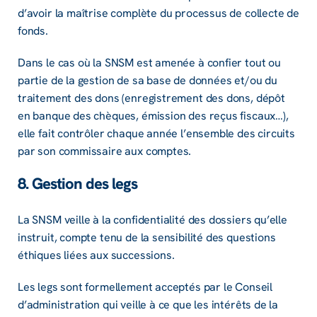
d’avoir la maîtrise complète du proces­sus de collecte de
fonds.
Dans le cas où la SNSM est amenée à confier tout ou
partie de la gestion de sa base de données et/ou du
trai­te­ment des dons (enre­gis­tre­ment des dons, dépôt
en banque des chèques, émis­sion des reçus fiscaux…),
elle fait contrô­ler chaque année l’en­semble des circuits
par son commis­saire aux comptes.
8. Gestion des legs
La SNSM veille à la confi­den­tia­lité des dossiers qu’elle
instruit, compte tenu de la sensi­bi­lité des ques­tions
éthiques liées aux succes­sions.
Les legs sont formel­le­ment accep­tés par le Conseil
d’ad­mi­nis­tra­tion qui veille à ce que les inté­rêts de la