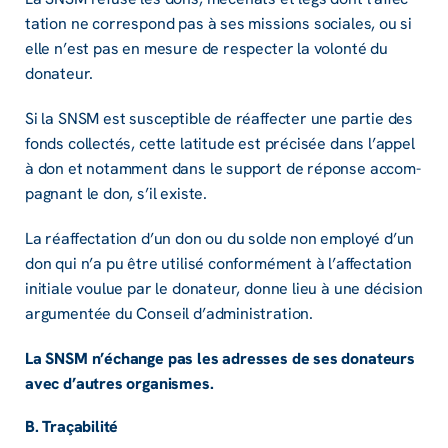
ta­tion ne corres­pond pas à ses missions sociales, ou si
elle n’est pas en mesure de respec­ter la volonté du
dona­teur.
Si la SNSM est suscep­tible de réaf­fec­ter une partie des
fonds collec­tés, cette lati­tude est préci­sée dans l’ap­pel
à don et notam­ment dans le support de réponse accom­
pa­gnant le don, s’il existe.
La réaf­fec­ta­tion d’un don ou du solde non employé d’un
don qui n’a pu être utilisé confor­mé­ment à l’af­fec­ta­tion
initiale voulue par le dona­teur, donne lieu à une déci­sion
argu­men­tée du Conseil d’ad­mi­nis­tra­tion.
La SNSM n’échange pas les adresses de ses dona­teurs
avec d’autres orga­nismes.
B. Traça­bi­lité