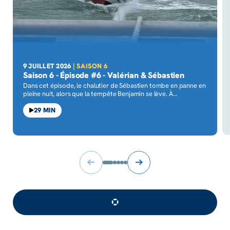
9 JUILLET 2026
| SAISON 6
Saison 6 - Épisode #6 - Valérian & Sébastien
Dans cet épisode, le chalutier de Sébastien tombe en panne en
pleine nuit, alors que la tempête Benjamin se lève. À
Ouistreham, Valérian, sauveteur, appareille avec la SNSM pour
une intervention hors norme, sur une mer déchaînée. Un
29 MIN
sauvetage aux multiples rebondissements et une belle leçon
de solidarité maritime.