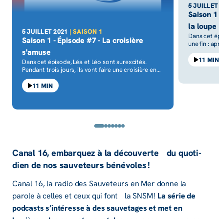
5 JUILLET
Saison 1
la loupe
5 JUILLET 2021
| SAISON 1
Dans cet é
Saison 1 - Épisode #7 - La croisière
une fin : a
s'amuse
retour à l’
leurs profe
11 MI
Dans cet épisode, Léa et Léo sont surexcités.
pour leur 
Pendant trois jours, ils vont faire une croisière en
préserver 
pleine mer sur le petit voilier des parents de Léo.
Sauveteurs
Polaires, cirés, chaussures antidérapantes et gilets
11 MIN
ramasser, e
de sauvetage : ils sont fin prêts à larguer les
le sable. 
amarres ! Au programme : quarts de nuit, pique-
beaucoup d
nique et poissons volants. Magique !
Canal 16, embarquez à la décou­verte du quoti­
dien de nos sauve­teurs béné­voles !
Canal 16, la radio des Sauve­teurs en Mer donne la
parole à celles et ceux qui font la SNSM !
La série de
podcasts s’in­té­resse à des sauve­tages et met en