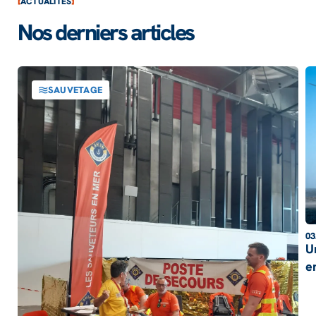
ACTUALITÉS
Nos derniers articles
SAUVETAGE
03
U
e