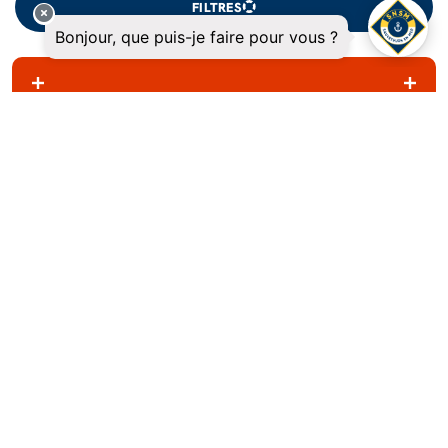
FILTRES
votre don peut sauver une vie, faites la
différence aujourd'hui.
10 €
15 €
20 €
30 €
€
Autre montant
Don mensuel
Don unique
Soit
5.10 €
après réduction fiscale