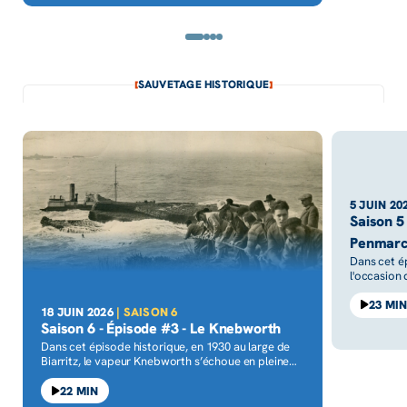
SAUVETAGE HISTORIQUE
5 JUIN 20
Saison 5
Penmarc
Dans cet é
l'occasion 
naufrages q
mer en Fran
23 MI
18 JUIN 2026
| SAISON 6
1925, une t
Saison 6 - Épisode #3 - Le Knebworth
les côtes 
Dans cet épisode historique, en 1930 au large de
laquelle tou
Biarritz, le vapeur Knebworth s’échoue en pleine
l'impossib
tempête et se brise en deux. Piégés sur l’épave, les
marins n’ont aucune issue. Depuis la falaise, les
22 MIN
sauveteurs tentent alors l’impensable grâce à un