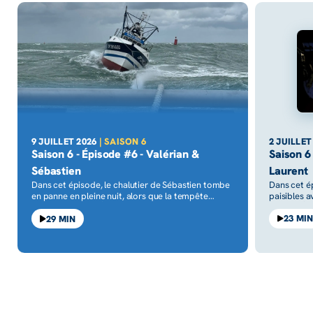
2 JUILLET
9 JUILLET 2026
| SAISON 6
Saison 6
Saison 6 - Épisode #6 - Valérian &
Laurent
Sébastien
Dans cet é
Dans cet épisode, le chalutier de Sébastien tombe
paisibles a
en panne en pleine nuit, alors que la tempête
de Belle-Îl
Benjamin se lève. À Ouistreham, Valérian,
surgit en p
sauveteur, appareille avec la SNSM pour une
23 MI
29 MIN
dans les st
intervention hors norme, sur une mer déchaînée.
Quiberon, s
Un sauvetage aux multiples rebondissements et
risques.
une belle leçon de solidarité maritime.