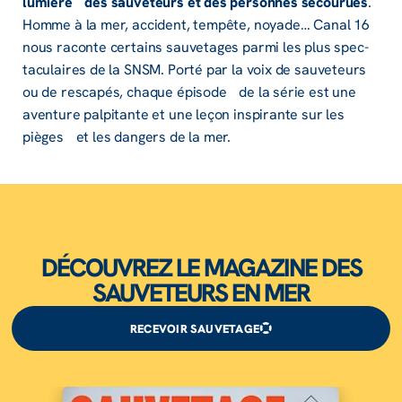
lumière des sauve­teurs et des personnes secou­rues
.
Homme à la mer, acci­dent, tempête, noya­de… Canal 16
nous raconte certains sauve­tages parmi les plus spec­
ta­cu­laires de la SNSM. Porté par la voix de sauve­teurs
ou de resca­pés, chaque épisode de la série est une
aven­ture palpi­tante et une leçon inspi­rante sur les
pièges et les dangers de la mer.
DÉCOUVREZ LE MAGAZINE DES
SAUVETEURS EN MER
RECEVOIR SAUVETAGE